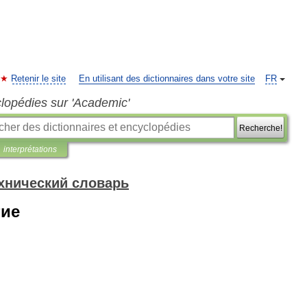
Retenir le site
En utilisant des dictionnaires dans votre site
FR
clopédies sur 'Academic'
Recherche!
interprétations
хнический словарь
тие