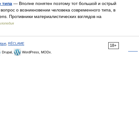
 типа
— Вполне понятен поэтому тот большой и острый
 вопрос о возникновении человека современного типа, в
ens. Противники материалистических взглядов на
клопедия
ique
,
RÉCLAME
18+
Drupal,
WordPress, MODx.