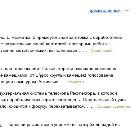
просверлённый
ис. 1. Разметка: 1 прямоугольная заготовка с обработанной
ие разметочных линий чертилкой. слесарные работы —
щественно металлических, выполняемая… …
Энциклопедия
 для голосования. Полые стержни означало «виновен»
ние камешками, от ψῆφος круглый камешек) голосование
 специальные урны. Античные …
Википедия
ркальная система телескопа Рефлектора, в которой
нутых параболических зеркал совмещены. Параллельный пучок
кало, сходится к фокусу, перехватывается… …
Большая советская
е
— Колесница с зонтом в упряжке из четырёх лошадей из