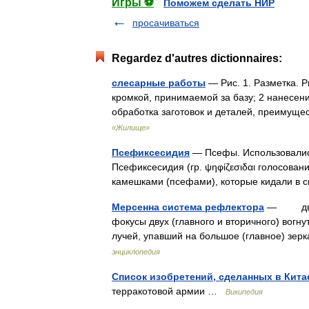
Игры ⚽
Поможем сделать НИР
просачиваться
Regardez d'autres dictionnaires:
слесарные работы
— Рис. 1. Разметка. Р
кромкой, принимаемой за базу; 2 нанесен
обработка заготовок и деталей, преиму
«Жилище»
Псефиксесидия
— Псефы. Использовались
Псефиксесидия (гр. ψηφίζεσιδαι голосова
камешками (псефами), которые кидали в
Мерсенна система рефлектора
— двухзе
фокусы двух (главного и вторичного) вог
лучей, упавший на большое (главное) зер
энциклопедия
Список изобретений, сделанных в Кита
терракотовой армии …
Википедия