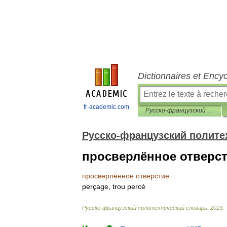
Dictionnaires et Ency
fr-academic.com
Русско-французский политехнический словарь
Русско-французский полите
просверлённое отверс
просверлённое
отверстие
perçage
,
trou
percé
Русско
-
французский
политехнический
словарь
.
2013
.